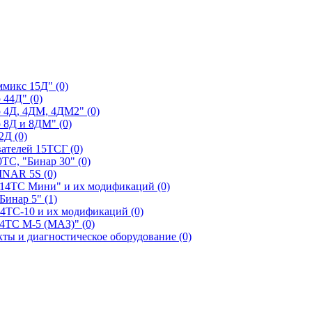
ммикс 15Д" (0)
 44Д" (0)
 4Д, 4ДМ, 4ДМ2" (0)
 8Д и 8ДМ" (0)
2Д (0)
ателей 15ТСГ (0)
ТС, "Бинар 30" (0)
INAR 5S (0)
"14ТС Мини" и их модификаций (0)
Бинар 5" (1)
14ТС-10 и их модификаций (0)
14ТС М-5 (МАЗ)" (0)
ы и диагностическое оборудование (0)