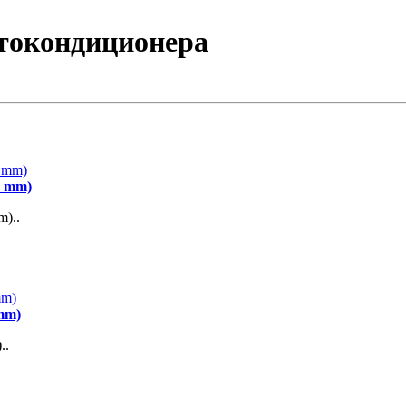
втокондиционера
8 mm)
)..
mm)
..