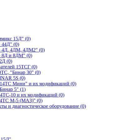
ммикс 15Д" (0)
 44Д" (0)
 4Д, 4ДМ, 4ДМ2" (0)
 8Д и 8ДМ" (0)
2Д (0)
ателей 15ТСГ (0)
ТС, "Бинар 30" (0)
INAR 5S (0)
"14ТС Мини" и их модификаций (0)
Бинар 5" (1)
14ТС-10 и их модификаций (0)
14ТС М-5 (МАЗ)" (0)
ы и диагностическое оборудование (0)
 15Д"